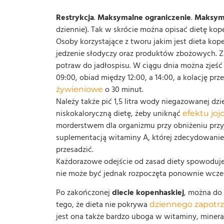
Restrykcja
.
Maksymalne ograniczenie
.
Maksyma
dziennie). Tak w skrócie można opisać dietę kop
Osoby korzystające z tworu jakim jest dieta ko
jedzenie słodyczy oraz produktów zbożowych. Z
potraw do jadłospisu. W ciągu dnia można zjeś
09:00, obiad między 12:00, a 14:00, a kolację p
o 30 minut.
żywieniowe
Należy także pić 1,5 litra wody niegazowanej dzie
niskokaloryczną dietę, żeby uniknąć
efektu joj
morderstwem dla organizmu przy obniżeniu przyj
suplementacją witaminy A, której zdecydowanie 
przesadzić.
Każdorazowe odejście od zasad diety spowoduje 
nie może być jednak rozpoczęta ponownie wcześn
Po zakończonej
diecie kopenhaskiej
, można do 
tego, że dieta nie pokrywa
dziennego zapotr
jest ona także bardzo uboga w witaminy, miner