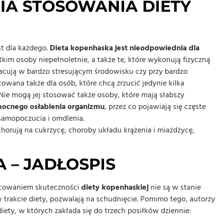
A STOSOWANIA DIETY
est dla każdego.
Dieta kopenhaska jest nieodpowiednia dla
kim osoby niepełnoletnie, a także te, które wykonują fizyczną
acują w bardzo stresującym środowisku czy przy bardzo
owana także dla osób, które chcą zrzucić jedynie kilka
e mogą jej stosować także osoby, które mają słabszy
ocnego osłabienia organizmu
, przez co pojawiają się częste
 samopoczucia i omdlenia.
chorują na cukrzycę, choroby układu krążenia i miażdżycę,
 – JADŁOSPIS
racowaniem skuteczności
diety kopenhaskiej
nie są w stanie
 trakcie diety, pozwalają na schudnięcie. Pomimo tego, autorzy
diety, w których zakłada się do trzech posiłków dziennie: