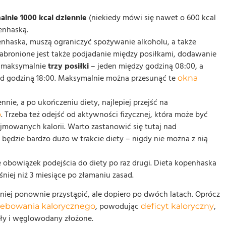
lnie 1000 kcal dziennie
(niekiedy mówi się nawet o 600 kcal
enhaską.
penhaska, muszą ograniczyć spożywanie alkoholu, a także
abronione jest także podjadanie między posiłkami, dodawanie
ć maksymalnie
trzy posiłki
– jeden między godziną 08:00, a
rzed godziną 18:00. Maksymalnie można przesunąć te
okna
nnie, a po ukończeniu diety, najlepiej przejść na
. Trzeba też odejść od aktywności fizycznej, która może być
o
mowanych kalorii. Warto zastanowić się tutaj nad
będzie bardzo dużo w trakcie diety – nigdy nie można z nią
obowiązek podejścia do diety po raz drugi. Dieta kopenhaska
iej niż 3 miesiące po złamaniu zasad.
niej ponownie przystąpić, ale dopiero po dwóch latach. Oprócz
, powodując
,
zebowania kalorycznego
deficyt kaloryczny
ały i węglowodany złożone.