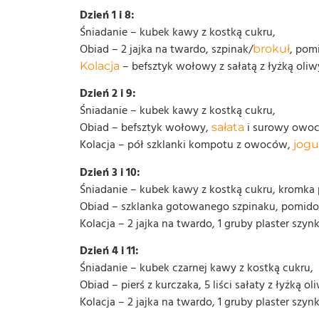
Dzień 1 i 8:
Śniadanie – kubek kawy z kostką cukru,
Obiad – 2 jajka na twardo, szpinak/
, pom
brokuł
– befsztyk wołowy z sałatą z łyżką oliwy
Kolacja
Dzień 2 i 9:
Śniadanie – kubek kawy z kostką cukru,
Obiad – befsztyk wołowy,
i surowy owoc
sałata
Kolacja – pół szklanki kompotu z owoców,
jogu
Dzień 3 i 10:
Śniadanie – kubek kawy z kostką cukru, kromka
Obiad – szklanka gotowanego szpinaku, pomido
Kolacja – 2 jajka na twardo, 1 gruby plaster szynk
Dzień 4 i 11:
Śniadanie – kubek czarnej kawy z kostką cukru,
Obiad – pierś z kurczaka, 5 liści sałaty z łyżką ol
Kolacja – 2 jajka na twardo, 1 gruby plaster szynk