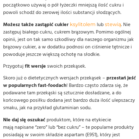
początkowo używaj o pół łyżeczki mniejszą ilość cukru i
powoli schodź do zerowej ilości substancji słodzących.
Możesz także zastąpić cukier
lub
. Nie
ksylitolem
stewią
zastępuj białego cukru, cukrem brązowym. Pomimo ogólnej
opinii, jest on tak samo szkodliwy dla naszego organizmu jak
brązowy cukier, a w dodatku podnosi on ciśnienie tętnicze i
powoduje jeszcze większą ochotę na słodkie.
Przygotuj
fit wersje
swoich przekąsek.
Skoro już o dietetycznych wersjach przekąsek –
przestań jeść
w popularnych fast-foodach
! Bardzo często zdarza się, że
podawane tam przekąski są sztucznie dosładzane, a do
końcowego posiłku dodana jest bardzo duża ilość ulepszaczy
smaku, jak na przykład glutaminian sodu.
Nie daj się oszukać
produktom, które na etykiecie
mają napisane “zero” lub “bez cukru” – te popularne produkty
posiadają w swoim składzie aspartam (E951), który jest