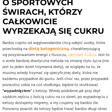
O SPORTOWYCH
ŚWIRACH, KTÓRZY
CAŁKOWICIE
WYRZEKAJĄ SIĘ CUKRU
Bardzo często od węglowodanów chcą odejść osoby, które
przechodzą na
, charakteryzującą
dietę ketogeniczną
się pozyskiwaniem energii z tłuszczu,
. Jest to
zamiast cukru
o wiele bardziej drastyczna metoda na zmianę stylu życia (nie
jest to jeden dzień trzymania diety), ze względu na to, że
musimy wtedy trzymać się specyficznej diety, która nie
każdemu przypadnie do gustu. Jeśli choć raz, przez przypadek
pozwolisz sobie na coś słodkiego, będzie to skutkować
“
wypadnięciem
” z ketozy. Wtedy podobnie jak przy zbyt
szybkim zejściu z ilością cukru na co dzień, po wypadnięciu z
ketozy dostajemy migreny, a my czujemy się bardzo źle.
Ponowny powrót do ketozy będzie trwać bardzo długi okres