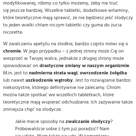
modyfikowanej, róbmy co tylko możemy, żeby nie truć
się jeszcze bardziej. Wszelkie tabletki, dodatkowe witaminy,
które teoretycznie mają sprawić, że nie będziesz jeść słodyczy
to jeden wielki chłam niczym tabletki czy guma do żucia
nicorette.
W zwalczaniu apetytu na słodkie, bardzo często mówi się o
chromie
. W jego przypadku – z jednej strony może Cię on
wesprzeć w Twojej walce, jednakże z drugiej strony może
spowodować on
drastyczne zmiany w naszym organizmie
.
M.in. jest to
nadmierna strata wagi
,
owrzodzenie żołądka
lub nawet
uszkodzenie wątroby
. Jest to rozwiązanie bardzo
niekorzystne, którego definitywnie nie zalecamy. Chrom
można także spotkać we wszelkich tabletkach, które
teoretycznie mają wspierać odchudzanie. Ich zażywanie także
zmniejsza chęć na słodycze.
Jakie macie sposoby na
zwalczanie słodyczy
?
Próbowaliście sobie z tym już poradzić? Nam