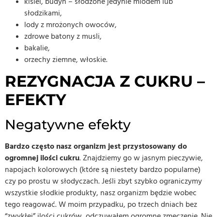
kisiel, budyń – słodzone jedynie miodem lub
słodzikami,
lody z mrożonych owoców,
zdrowe batony z musli,
bakalie,
orzechy ziemne, włoskie.
REZYGNACJA Z CUKRU –
EFEKTY
Negatywne efekty
Bardzo często nasz organizm jest przystosowany do
ogromnej ilości cukru
. Znajdziemy go w jasnym pieczywie,
napojach kolorowych (które są niestety bardzo popularne)
czy po prostu w słodyczach. Jeśli zbyt szybko ograniczymy
wszystkie słodkie produkty, nasz organizm będzie wobec
tego reagować. W moim przypadku, po trzech dniach bez
“zwykłej” ilości cukrów, odczuwałem ogromne zmęczenie. Nie