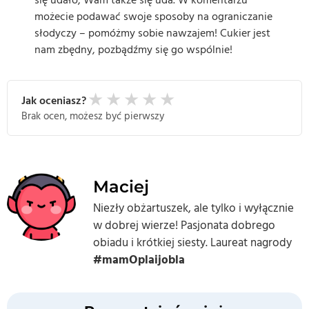
się udało, Wam także się uda. W komentarzu
możecie podawać swoje sposoby na ograniczanie
słodyczy – pomóżmy sobie nawzajem! Cukier jest
nam zbędny, pozbądźmy się go wspólnie!
★
★
★
★
★
Jak oceniasz?
Brak ocen, możesz być pierwszy
Maciej
Niezły obżartuszek, ale tylko i wyłącznie
w dobrej wierze! Pasjonata dobrego
obiadu i krótkiej siesty. Laureat nagrody
#mamOplaijobla