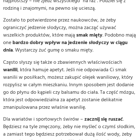
najprostszy – nie zjedz wszystkiego “na raz”. Podziel się z
rodziną i znajomymi, na pewno się ucieszą.
Zostało to potwierdzone przez naukowców, że żeby
ograniczyć jedzenie słodyczy, można zacząć używać
wszelkich produktów, które mają
smak mięty
. Podobno mają
one
bardzo dobry wpływ na jedzenie słodyczy w ciągu
dnia
. Wystarczy żuć gumę o smaku mięty.
Często słyszy się także o zbawiennych właściwościach
wanilii
, która hamuje apetyt. Jeśli nie odpowiada Ci smak
wanilii w posiłkach, możesz zakupić olejek waniliowy, który
rozpylisz w całym mieszkaniu. Innym sposobem jest dodanie
go do płynu do kąpieli czy balsamu do ciała. Ta część mózgu,
która jest odpowiedzialna za apetyt zostanie delikatnie
zmanipulowana przez właśnie wanilię.
Dla wariatów i sportowych świrów –
zacznij się ruszać
.
Będziesz na tyle zmęczony, żeby nie myśleć o czymś słodkim,
a zamiast tego będziesz potrzebował dużą ilość wody, żeby