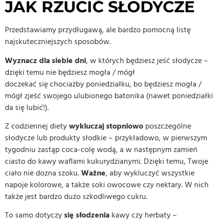
JAK RZUCIĆ SŁODYCZE
Przedstawiamy przydługawą, ale bardzo pomocną listę
najskuteczniejszych sposobów.
Wyznacz dla siebie dni
, w których będziesz jeść słodycze –
dzięki temu nie będziesz mogła / mógł
doczekać się chociażby poniedziałku, bo będziesz mogła /
mógł zjeść swojego ulubionego batonika (nawet poniedziałki
da się lubić!).
Z codziennej diety
wykluczaj stopniowo
poszczególne
słodycze lub produkty słodkie – przykładowo, w pierwszym
tygodniu zastąp coca-colę wodą, a w następnym zamień
ciasto do kawy waflami kukurydzianymi. Dzięki temu, Twoje
ciało nie dozna szoku.
Ważne
, aby wykluczyć wszystkie
napoje kolorowe, a także soki owocowe czy nektary. W nich
także jest bardzo dużo szkodliwego cukru.
To samo dotyczy
się słodzenia
kawy czy herbaty –