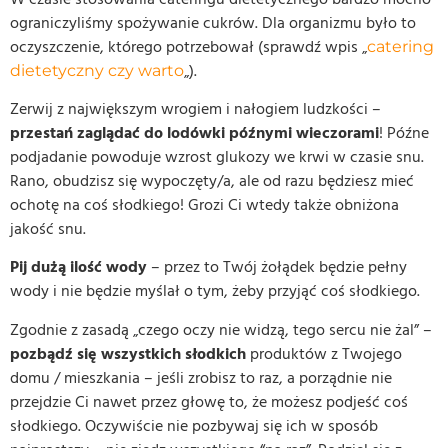
ograniczyliśmy spożywanie cukrów. Dla organizmu było to
oczyszczenie, którego potrzebował (sprawdź wpis „
catering
„).
dietetyczny czy warto
Zerwij z największym wrogiem i nałogiem ludzkości –
przestań zaglądać do lodówki późnymi wieczorami
! Późne
podjadanie powoduje wzrost glukozy we krwi w czasie snu.
Rano, obudzisz się wypoczęty/a, ale od razu będziesz mieć
ochotę na coś słodkiego! Grozi Ci wtedy także obniżona
jakość snu.
Pij dużą ilość wody
– przez to Twój żołądek będzie pełny
wody i nie będzie myślał o tym, żeby przyjąć coś słodkiego.
Zgodnie z zasadą „czego oczy nie widzą, tego sercu nie żal” –
pozbądź się wszystkich
słodkich
produktów z Twojego
domu / mieszkania – jeśli zrobisz to raz, a porządnie nie
przejdzie Ci nawet przez głowę to, że możesz podjeść coś
słodkiego. Oczywiście nie pozbywaj się ich w sposób