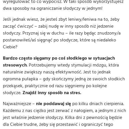
wyregulować to co wypocisz. W taki sposób wykorzystujesz
dwa sposoby na ograniczanie słodyczy w jednym!
Jeśli jednak wiesz, że jesteś zbyt leniwy/leniwa na to, żeby
zacząć ćwiczyć – zabij nudę w inny sposób niż jedzenie
słodyczy. Przyznaj się w duchu – ile razy będąc znudzony/a
postanowiłeś/aś sięgnąć po słodycze, które są niedaleko
Ciebie?
Bardzo często sięgamy po coś słodkiego w sytuacjach
stresowych
. Potrzebujemy wtedy stymulacji mózgu, która
naturalnie zwiększy naszą efektywność. Jest to jednak
ogromna pułapka – gdy skończymy jedną ze swoich słodkich
przekąsek, praktycznie od razu sięgniemy po kolejne
słodycze.
Znajdź inny sposób na stres.
Najważniejsze –
nie poddawaj się
po kilku dniach cierpienia.
Każdemu z nas ciężko jest zerwać z nałogiem, a jednym z nich
jest właśnie jedzenie słodyczy. Kilka dni z pewnością będzie
dla Ciebie trudne, żeby się przestawić i ograniczyć tego