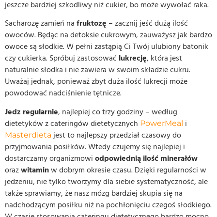
jeszcze bardziej szkodliwy niż cukier, bo może wywołać raka.
Sacharozę zamień na
fruktozę
– zacznij jeść dużą ilość
owoców. Będąc na detoksie cukrowym, zauważysz jak bardzo
owoce są słodkie. W pełni zastąpią Ci Twój ulubiony batonik
czy cukierka. Spróbuj zastosować
lukrecję
, która jest
naturalnie słodka i nie zawiera w swoim składzie cukru.
Uważaj jednak, ponieważ zbyt duża ilość lukrecji może
powodować nadciśnienie tętnicze.
Jedz regularnie
, najlepiej co trzy godziny – według
dietetyków z cateringów dietetycznych
i
PowerMeal
jest to najlepszy przedział czasowy do
Masterdieta
przyjmowania posiłków. Wtedy czujemy się najlepiej i
dostarczamy organizmowi
odpowiednią ilość minerałów
oraz
witamin
w dobrym okresie czasu. Dzięki regularności w
jedzeniu, nie tylko tworzymy dla siebie systematyczność, ale
także sprawiamy, że nasz mózg bardziej skupia się na
nadchodzącym posiłku niż na pochłonięciu czegoś słodkiego.
W czasie stosowania cateringu dietetycznego bardzo mocno