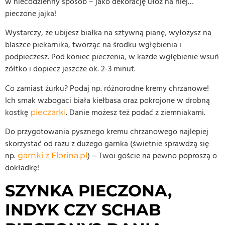
w niecodzienny sposób – jako dekorację ułóż na niej…
pieczone jajka!
Wystarczy, że ubijesz białka na sztywną pianę, wyłożysz na
blaszce piekarnika, tworząc na środku wgłębienia i
podpieczesz. Pod koniec pieczenia, w każde wgłębienie wsuń
żółtko i dopiecz jeszcze ok. 2-3 minut.
Co zamiast żurku? Podaj np. różnorodne kremy chrzanowe!
Ich smak wzbogaci biała kiełbasa oraz pokrojone w drobną
kostkę
. Danie możesz też podać z ziemniakami.
pieczarki
Do przygotowania pysznego kremu chrzanowego najlepiej
skorzystać od razu z dużego garnka (świetnie sprawdzą się
np.
) – Twoi goście na pewno poproszą o
garnki z Florina.pl
dokładkę!
SZYNKA PIECZONA,
INDYK CZY SCHAB