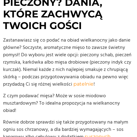
PIECZONY? DANIA,
KTÓRE ZACHWYCĄ
TWOICH GOŚCI
Zastanawiasz się co podać na obiad wielkanocny jako danie
główne? Soczyste, aromatyczne mięso to zawsze świetny
pomysł! Do wyboru jest wiele opcji: pieczony schab, pieczeń
rzymska, karkówka albo mięsa drobiowe (pieczony indyk czy
kurczak). Niemal każde z nich najlepiej smakuje z chrupiącą
skórką – podczas przygotowywania obiadu na pewno więc
przydadzą Ci się różnej wielkości
!
patelnie
Z czym podawać mięsa? Może w sosie miodowo
musztardowym? To idealna propozycja na wielkanocny
obiad!
Równie dobrze sprawdzi się także przygotowany na małym
ogniu sos chrzanowy, a dla bardziej wymagających – sos
kaparowy albo cebulowy z dodatkiem
suszonych