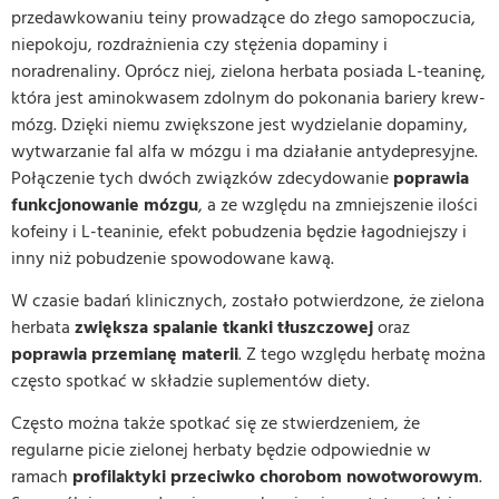
przedawkowaniu teiny prowadzące do złego samopoczucia,
niepokoju, rozdrażnienia czy stężenia dopaminy i
noradrenaliny. Oprócz niej, zielona herbata posiada L-teaninę,
która jest aminokwasem zdolnym do pokonania bariery krew-
mózg. Dzięki niemu zwiększone jest wydzielanie dopaminy,
wytwarzanie fal alfa w mózgu i ma działanie antydepresyjne.
Połączenie tych dwóch związków zdecydowanie
poprawia
funkcjonowanie mózgu
, a ze względu na zmniejszenie ilości
kofeiny i L-teaninie, efekt pobudzenia będzie łagodniejszy i
inny niż pobudzenie spowodowane kawą.
W czasie badań klinicznych, zostało potwierdzone, że zielona
herbata
zwiększa spalanie tkanki tłuszczowej
oraz
poprawia przemianę materii
. Z tego względu herbatę można
często spotkać w składzie suplementów diety.
Często można także spotkać się ze stwierdzeniem, że
regularne picie zielonej herbaty będzie odpowiednie w
ramach
profilaktyki przeciwko chorobom nowotworowym
.