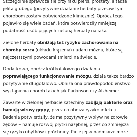
Szczególnie sprawdza się przy raku piersi, prostaty, a także
jelita grubego (pozytywne działanie herbaty przeciw tym
chorobom zostały potwierdzone klinicznie). Oprócz tego,
pojawiło się wiele badań, które potwierdziły mniejszą
podatność osób pijących zieloną herbatę na raka.
Zielone herbaty
obniżają też ryzyko zachorowania na
choroby serca
(układu krążenia) i udaru mózgu, które są
najczęstszymi powodami śmierci na świecie.
Dodatkowo, oprócz krótkofalowego działania
poprawiającego funkcjonowanie mózgu
, działa także bardzo
pozytywnie długofalowo. Obniża ona prawdopodobieństwo
wystąpienia chorób takich jak Parkinson czy Alzheimer.
Zawarte w zielonej herbacie katechiny
zabijają bakterie oraz
hamują wirusy grypy
, przez co obniża ryzyko infekcji.
Badania potwierdziły, że ma pozytywny wpływ na zdrowie
zębów – hamuje rozwój płytki nazębnej, przez co zmniejsza
się ryzyko ubytków i próchnicy. Picie jej w nadmiarze może