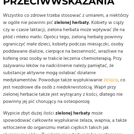
PRZECIWWSKAZANIA
Wszystko co zdrowe trzeba stosować z umiarem, a niektórzy
w ogóle nie powinni pić
zielonej herbaty
. Kobiety w ciąży
czy w czasie laktacji, zielona herbata może wpływać źle na
płód i mleko matki. Oprócz tego, zieloną herbatę powinny
ograniczyć małe dzieci, kobiety podczas miesiączki, osoby
poddawane dializie, cierpiące na bezsenność, wrażliwe na
kofeinę oraz osoby w trakcie leczenia chemioterapią. Przy
zażywaniu leków na nadciśnienie należy pamiętać, że
substancje aktywne mogą osłabiać działanie
medykamentów. Powoduje także wypłukiwanie
, co
żelaza
jest niezdrowe dla osób z niedokrwistością. Wapń przy
zielonej herbacie także jest wytrącany z kości, dlatego nie
powinny jej pić chorujący na osteoporozę.
Wypicie zbyt dużej ilości
zielonej herbaty
może
spowodować całkowite wypłukanie żelaza, wapnia, a także
wtłoczenie do organizmu metali ciężkich takich jak