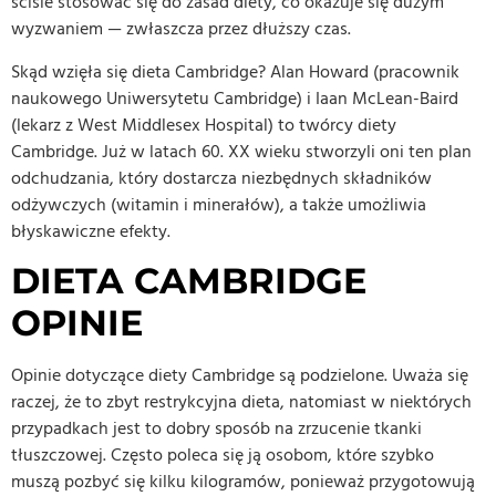
ściśle stosować się do zasad diety, co okazuje się dużym
wyzwaniem — zwłaszcza przez dłuższy czas.
Skąd wzięła się dieta Cambridge? Alan Howard (pracownik
naukowego Uniwersytetu Cambridge) i Iaan McLean-Baird
(lekarz z West Middlesex Hospital) to twórcy diety
Cambridge. Już w latach 60. XX wieku stworzyli oni ten plan
odchudzania, który dostarcza niezbędnych składników
odżywczych (witamin i minerałów), a także umożliwia
błyskawiczne efekty.
DIETA CAMBRIDGE
OPINIE
Opinie dotyczące diety Cambridge są podzielone. Uważa się
raczej, że to zbyt restrykcyjna dieta, natomiast w niektórych
przypadkach jest to dobry sposób na zrzucenie tkanki
tłuszczowej. Często poleca się ją osobom, które szybko
muszą pozbyć się kilku kilogramów, ponieważ przygotowują