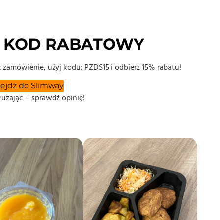
– KOD RABATOWY
 zamówienie, użyj kodu: PZDS15 i odbierz 15% rabatu!
zejdź do Slimway
łużając – sprawdź opinię!