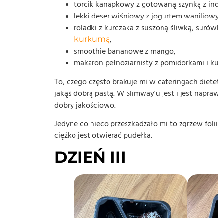
torcik kanapkowy z gotowaną szynką z in
lekki deser wiśniowy z jogurtem waniliow
roladki z kurczaka z suszoną śliwką, surów
,
kurkumą
smoothie bananowe z mango,
makaron pełnoziarnisty z pomidorkami i k
To, czego często brakuje mi w cateringach diet
jakąś dobrą pastą. W Slimway’u jest i jest nap
dobry jakościowo.
Jedyne co nieco przeszkadzało mi to zgrzew fol
ciężko jest otwierać pudełka.
DZIEŃ III