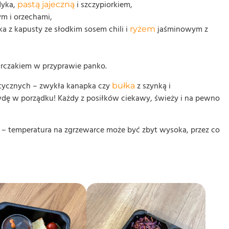
dyka,
i szczypiorkiem,
pastą jajeczną
ym i orzechami,
ka z kapusty ze słodkim sosem chili i
jaśminowym z
ryżem
urczakiem w przyprawie panko.
etycznych – zwykła kanapka czy
z szynką i
bułka
rawdę w porządku! Każdy z posiłków ciekawy, świeży i na pewno
ii – temperatura na zgrzewarce może być zbyt wysoka, przez co