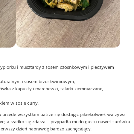
zczypiorku i musztardy z sosem czosnkowym i pieczywem
aturalnym i sosem brzoskwiniowym,
ówka z kapusty i marchewki, talarki ziemniaczane,
kiem w sosie curry.
o przede wszystkim patrzę się dostając jakiekolwiek warzywa
we, a rzadko się zdarza – przypadła mi do gustu nawet surówka
Pierwszy dzień naprawdę bardzo zachęcający.