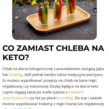
CO ZAMIAST CHLEBA NA
KETO?
Chleb na diecie ketogenicznej z powodzeniem zastąpią jajka
lub
. Jeśli jednak bardzo lubisz tradycyjne pieczywo,
twaróg
to możesz wypróbować przepisy na chleb na bazie mąki
migdałowej czy kokosowej. Osoby będące na diecie keto
często sięgają także po wafle ryżowe z
masłem
czy też po placki i
. Do zup i sałatek
orzechowym
omlety
możesz wypróbować krakersy z mąki lnianej lub migdałowej