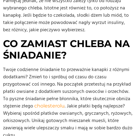
Pamiętaj jednak, że nie wszystko zależy tylko od rodzaju
wybranego chleba. Istotne jest również to, co położysz na
kanapkę. Jeśli będzie to czekolada, słodki dżem lub miód, to
takie połączenie może powodować nagły wyrzut insuliny,
bez różnicy, jakie pieczywo wybierzesz.
CO ZAMIAST CHLEBA NA
ŚNIADANIE?
Twoje codzienne śniadanie to przeważnie kanapki z różnymi
dodatkami? Zmień to i spróbuj od czasu do czasu
przygotować coś innego. Na początek przetestuj na przykład
płatki owsiane z dodatkiem suszonych owoców i orzechów.
To pyszne śniadanie pełne błonnika, które skutecznie obniża
stężenie złego
. Jakie płatki będą najlepsze?
cholesterolu
Wybieraj spośród płatków owsianych, gryczanych, ryżowych,
orkiszowych. Unikaj gotowych mieszanek muesli, które
zawierają wiele ulepszaczy smaku i mają w sobie bardzo dużo
cukru.