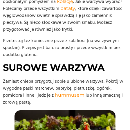
doskonałym pomysłem na
. Jakie warzywa wybrać?
kolację
Polecamy przede wszystkim
, które dzięki zawartości
bataty
węglowodanów świetnie sprawdzą się jako zamiennik
pieczywa. Są nieco słodkawe w swoim smaku. Możesz
przygotować je również jako frytki.
Przetestuj też koniecznie pizzę z kalafiora (na warzywnym
spodzie). Przepis jest bardzo prosty i przede wszystkim bez
dodatku glutenu.
SUROWE WARZYWA
Zamiast chleba przygotuj sobie ulubione warzywa. Pokrój w
wygodne paski marchew, paprykę, pietruszkę, ogórek,
pomidora i inne i jedz je z
lub inną smaczną i
hummusem
zdrową pastą.