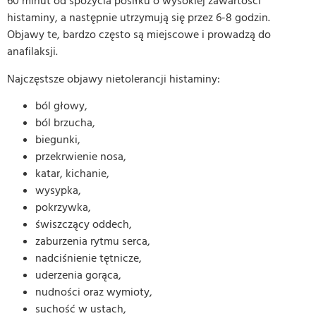
60 minut od spożycia posiłku o wysokiej zawartości
histaminy, a następnie utrzymują się przez 6-8 godzin.
Objawy te, bardzo często są miejscowe i prowadzą do
anafilaksji.
Najczęstsze objawy nietolerancji histaminy:
ból głowy,
ból brzucha,
biegunki,
przekrwienie nosa,
katar, kichanie,
wysypka,
pokrzywka,
świszczący oddech,
zaburzenia rytmu serca,
nadciśnienie tętnicze,
uderzenia gorąca,
nudności oraz wymioty,
suchość w ustach,