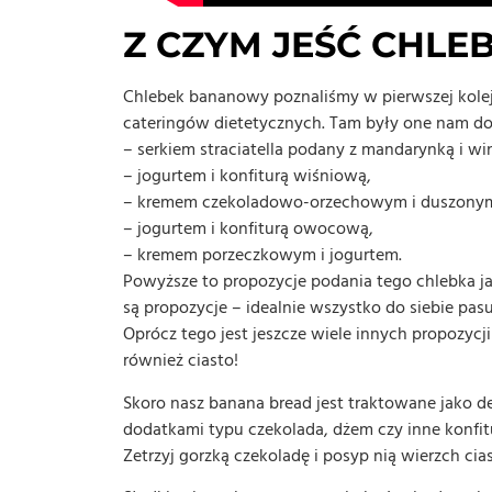
Z CZYM JEŚĆ CHL
Chlebek bananowy poznaliśmy w pierwszej kolej
cateringów dietetycznych. Tam były one nam do
– serkiem straciatella podany z mandarynką i w
– jogurtem i konfiturą wiśniową,
– kremem czekoladowo-orzechowym i duszony
– jogurtem i konfiturą owocową,
– kremem porzeczkowym i jogurtem.
Powyższe to propozycje podania tego chlebka j
są propozycje – idealnie wszystko do siebie pasu
Oprócz tego jest jeszcze wiele innych propozyc
również ciasto!
Skoro nasz banana bread jest traktowane jako d
dodatkami typu czekolada, dżem czy inne konfit
Zetrzyj gorzką czekoladę i posyp nią wierzch cias