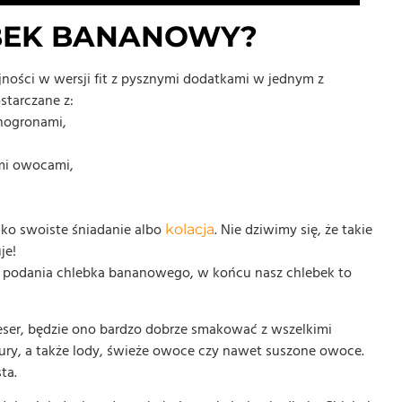
EBEK BANANOWY?
ności w wersji fit z pysznymi dodatkami w jednym z
starczane z:
inogronami,
mi owocami,
ako swoiste śniadanie albo
. Nie dziwimy się, że takie
kolacja
je!
ji podania chlebka bananowego, w końcu nasz chlebek to
eser, będzie ono bardzo dobrze smakować z wszelkimi
ury, a także lody, świeże owoce czy nawet suszone owoce.
ta.