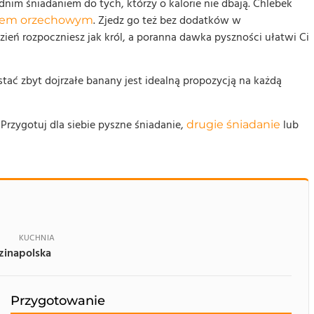
im śniadaniem do tych, którzy o kalorie nie dbają. Chlebek
. Zjedz go też bez dodatków w
łem orzechowym
ień rozpoczniesz jak król, a poranna dawka pyszności ułatwi Ci
ać zbyt dojrzałe banany jest idealną propozycją na każdą
Przygotuj dla siebie pyszne śniadanie,
lub
drugie śniadanie
KUCHNIA
zina
polska
Przygotowanie