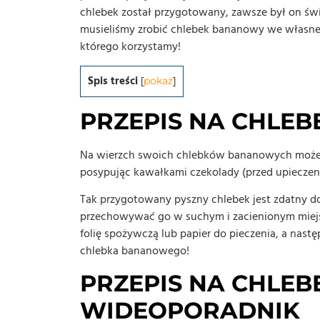
chlebek został przygotowany, zawsze był on świ
musieliśmy zrobić chlebek bananowy we własnej 
którego korzystamy!
Spis treści
[
pokaż
]
PRZEPIS NA CHLE
Na wierzch swoich chlebków bananowych możes
posypując kawałkami czekolady (przed upieczeni
Tak przygotowany pyszny chlebek jest zdatny do 
przechowywać go w suchym i zacienionym miejs
folię spożywczą lub papier do pieczenia, a nas
chlebka bananowego!
PRZEPIS NA CHLE
WIDEOPORADNIK