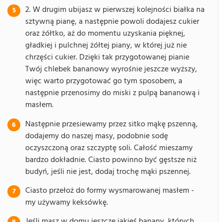
2. W drugim ubijasz w pierwszej kolejności białka na
sztywną pianę, a następnie powoli dodajesz cukier
oraz żółtko, aż do momentu uzyskania pięknej,
gładkiej i pulchnej żółtej piany, w której już nie
chrzęści cukier. Dzięki tak przygotowanej pianie
Twój chlebek bananowy wyrośnie jeszcze wyższy,
więc warto przygotować go tym sposobem, a
następnie przenosimy do miski z pulpą bananową i
masłem.
Następnie przesiewamy przez sitko mąkę pszenną,
dodajemy do naszej masy, podobnie sodę
oczyszczoną oraz szczyptę soli. Całość mieszamy
bardzo dokładnie. Ciasto powinno być gęstsze niż
budyń, jeśli nie jest, dodaj trochę mąki pszennej.
Ciasto przełoż do formy wysmarowanej masłem -
my używamy keksówkę.
Jeśli masz w domu jeszcze jakieś banany, których