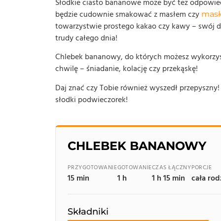
Słodkie ciasto bananowe może być też odpowiedn
będzie cudownie smakować z masłem czy
mas
towarzystwie prostego kakao czy kawy – swój dz
trudy całego dnia!
Chlebek bananowy, do których możesz wykorzyst
chwilę – śniadanie, kolację czy przekąskę!
Daj znać czy Tobie również wyszedł przepyszny! 
słodki podwieczorek!
CHLEBEK BANANOWY
PRZYGOTOWANIE
GOTOWANIE
CZAS ŁĄCZNY
PORCJE
15 min
1 h
1 h 15 min
cała rod
Składniki