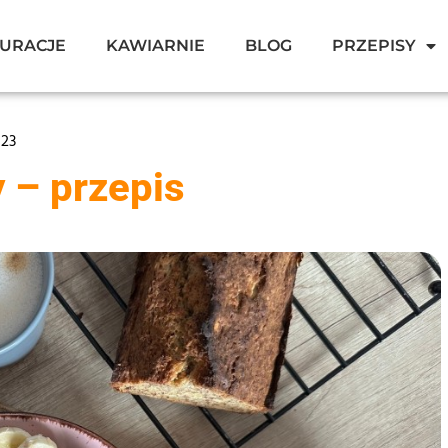
URACJE
KAWIARNIE
BLOG
PRZEPISY
023
 – przepis