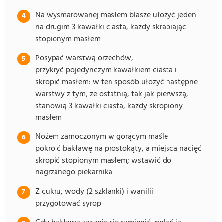
Na wysmarowanej masłem blasze ułożyć jeden
na drugim 3 kawałki ciasta, każdy skrapiając
stopionym masłem
Posypać warstwą orzechów,
przykryć pojedynczym kawałkiem ciasta i
skropić masłem: w ten sposób ułożyć następne
warstwy z tym, że ostatnią, tak jak pierwszą,
stanowią 3 kawałki ciasta, każdy skropiony
masłem
Nożem zamoczonym w gorącym maśle
pokroić bakławę na prostokąty, a miejsca nacięć
skropić stopionym masłem; wstawić do
nagrzanego piekarnika
Z cukru, wody (2 szklanki) i wanilii
przygotować syrop
Gdy bakława zacznie się rumienić, polać ją