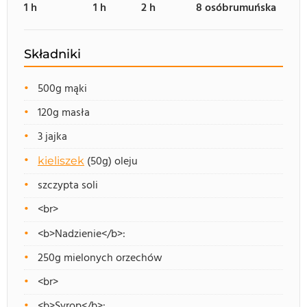
1 h
1 h
2 h
8 osób
rumuńska
Składniki
500g mąki
120g masła
3 jajka
(50g) oleju
kieliszek
szczypta soli
<br>
<b>Nadzienie</b>:
250g mielonych orzechów
<br>
<b>Syrop</b>: