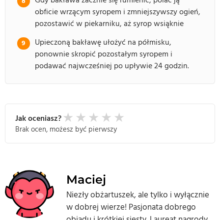
obficie wrzącym syropem i zmniejszywszy ogień,
pozostawić w piekarniku, aż syrop wsiąknie
Upieczoną bakławę ułożyć na półmisku,
ponownie skropić pozostałym syropem i
podawać najwcześniej po upływie 24 godzin.
★
★
★
★
★
Jak oceniasz?
Brak ocen, możesz być pierwszy
Maciej
Niezły obżartuszek, ale tylko i wyłącznie
w dobrej wierze! Pasjonata dobrego
obiadu i krótkiej siesty. Laureat nagrody