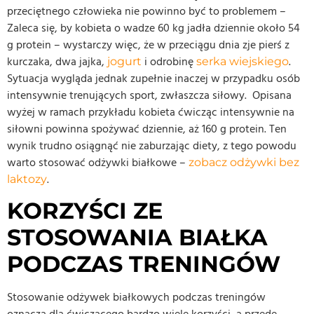
przeciętnego człowieka nie powinno być to problemem –
Zaleca się, by kobieta o wadze 60 kg jadła dziennie około 54
g protein – wystarczy więc, że w przeciągu dnia zje pierś z
kurczaka, dwa jajka,
i odrobinę
.
jogurt
serka wiejskiego
Sytuacja wygląda jednak zupełnie inaczej w przypadku osób
intensywnie trenujących sport, zwłaszcza siłowy. Opisana
wyżej w ramach przykładu kobieta ćwicząc intensywnie na
siłowni powinna spożywać dziennie, aż 160 g protein. Ten
wynik trudno osiągnąć nie zaburzając diety, z tego powodu
warto stosować odżywki białkowe –
zobacz odżywki bez
.
laktozy
KORZYŚCI ZE
STOSOWANIA BIAŁKA
PODCZAS TRENINGÓW
Stosowanie odżywek białkowych podczas treningów
oznacza dla ćwiczącego bardzo wiele korzyści, a przede