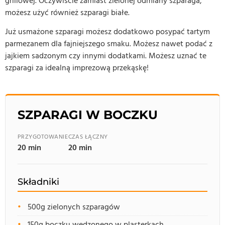
grillowej. Oczywiście zamiast zielonej odmiany szparaga,
możesz użyć również szparagi białe.
Już usmażone szparagi możesz dodatkowo posypać tartym
parmezanem dla fajniejszego smaku. Możesz nawet podać z
jajkiem sadzonym czy innymi dodatkami. Możesz uznać te
szparagi za idealną imprezową przekąskę!
SZPARAGI W BOCZKU
PRZYGOTOWANIE
CZAS ŁĄCZNY
20 min
20 min
Składniki
500g zielonych szparagów
150g boczku wędzonego w plasterkach