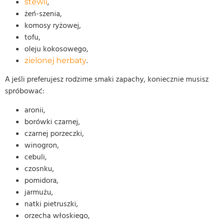
,
stewii
żeń-szenia,
komosy ryżowej,
tofu,
oleju kokosowego,
.
zielonej herbaty
A jeśli preferujesz rodzime smaki zapachy, koniecznie musisz
spróbować:
aronii,
borówki czarnej,
czarnej porzeczki,
winogron,
cebuli,
czosnku,
pomidora,
jarmużu,
natki pietruszki,
orzecha włoskiego,