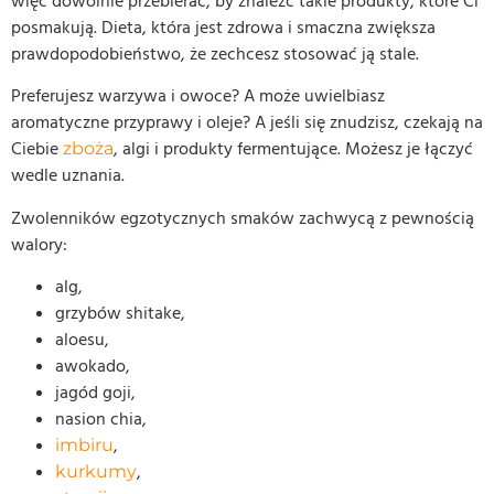
więc dowolnie przebierać, by znaleźć takie produkty, które Ci
posmakują. Dieta, która jest zdrowa i smaczna zwiększa
prawdopodobieństwo, że zechcesz stosować ją stale.
Preferujesz warzywa i owoce? A może uwielbiasz
aromatyczne przyprawy i oleje? A jeśli się znudzisz, czekają na
Ciebie
, algi i produkty fermentujące. Możesz je łączyć
zboża
wedle uznania.
Zwolenników egzotycznych smaków zachwycą z pewnością
walory:
alg,
grzybów shitake,
aloesu,
awokado,
jagód goji,
nasion chia,
,
imbiru
,
kurkumy