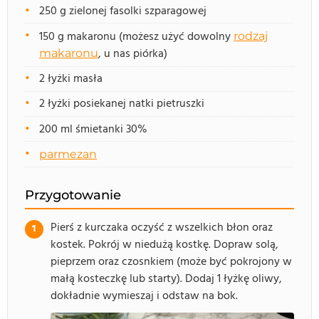
250 g zielonej fasolki szparagowej
150 g makaronu (możesz użyć dowolny
rodzaj
, u nas piórka)
makaronu
2 łyżki masła
2 łyżki posiekanej natki pietruszki
200 ml śmietanki 30%
parmezan
Przygotowanie
Pierś z kurczaka oczyść z wszelkich błon oraz
kostek. Pokrój w niedużą kostkę. Dopraw solą,
pieprzem oraz czosnkiem (może być pokrojony w
małą kosteczkę lub starty). Dodaj 1 łyżkę oliwy,
dokładnie wymieszaj i odstaw na bok.