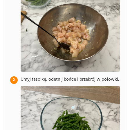
Umyj fasolkę, odetnij końce i przekrój w połówki.