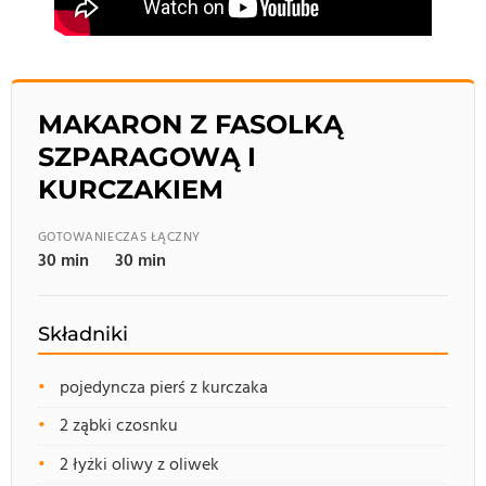
MAKARON Z FASOLKĄ
SZPARAGOWĄ I
KURCZAKIEM
GOTOWANIE
CZAS ŁĄCZNY
30 min
30 min
Składniki
pojedyncza pierś z kurczaka
2 ząbki czosnku
2 łyżki oliwy z oliwek