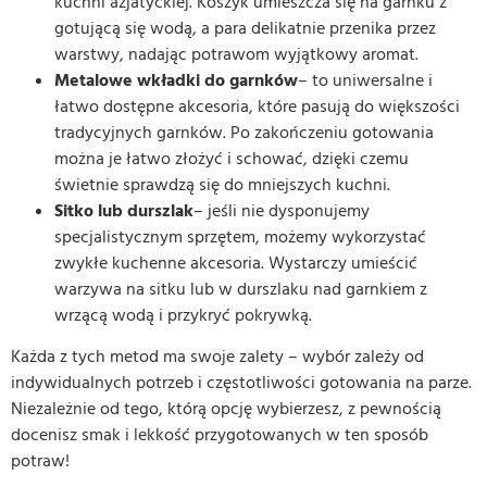
kuchni azjatyckiej. Koszyk umieszcza się na garnku z
gotującą się wodą, a para delikatnie przenika przez
warstwy, nadając potrawom wyjątkowy aromat.
Metalowe wkładki do garnków
– to uniwersalne i
łatwo dostępne akcesoria, które pasują do większości
tradycyjnych garnków. Po zakończeniu gotowania
można je łatwo złożyć i schować, dzięki czemu
świetnie sprawdzą się do mniejszych kuchni.
Sitko lub durszlak
– jeśli nie dysponujemy
specjalistycznym sprzętem, możemy wykorzystać
zwykłe kuchenne akcesoria. Wystarczy umieścić
warzywa na sitku lub w durszlaku nad garnkiem z
wrzącą wodą i przykryć pokrywką.
Każda z tych metod ma swoje zalety – wybór zależy od
indywidualnych potrzeb i częstotliwości gotowania na parze.
Niezależnie od tego, którą opcję wybierzesz, z pewnością
docenisz smak i lekkość przygotowanych w ten sposób
potraw!