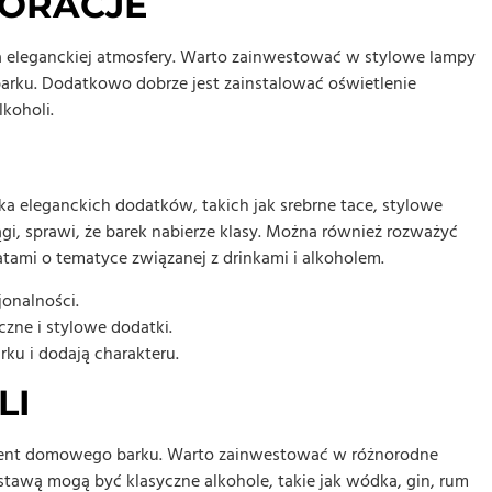
KORACJE
a eleganckiej atmosfery. Warto zainwestować w stylowe lampy
 barku. Dodatkowo dobrze jest zainstalować oświetlenie
koholi.
ka eleganckich dodatków, takich jak srebrne tace, stylowe
ągi, sprawi, że barek nabierze klasy. Można również rozważyć
tami o tematyce związanej z drinkami i alkoholem.
jonalności.
czne i stylowe dodatki.
rku i dodają charakteru.
LI
ment domowego barku. Warto zainwestować w różnorodne
stawą mogą być klasyczne alkohole, takie jak wódka, gin, rum