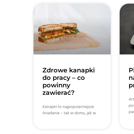
Zdrowe kanapki
P
do pracy – co
n
powinny
p
zawierać?
Ar
po
Kanapki to najpopularniejsze
par
śniadanie – tak w domu, jak w