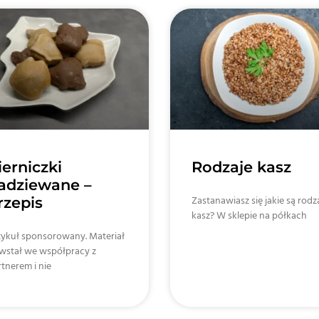
ierniczki
Rodzaje kasz
adziewane –
rzepis
Zastanawiasz się jakie są rodz
kasz? W sklepie na półkach
tykuł sponsorowany. Materiał
wstał we współpracy z
tnerem i nie