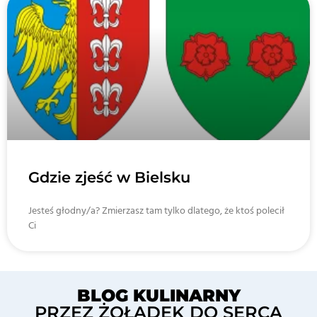
Gdzie zjeść w Bielsku
Jesteś głodny/a? Zmierzasz tam tylko dlatego, że ktoś polecił
Ci
BLOG KULINARNY
PRZEZ ŻOŁĄDEK DO SERCA