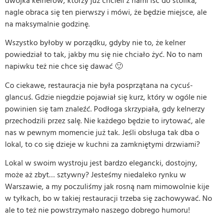
dwójka kelnerów, którzy już chcieli z nami iść do stolika,
nagle obraca się ten pierwszy i mówi, że będzie miejsce, ale
na maksymalnie godzinę.
Wszystko byłoby w porządku, gdyby nie to, że kelner
powiedział to tak, jakby mu się nie chciało żyć. No to nam
napiwku też nie chce się dawać 🙂
Co ciekawe, restauracja nie była posprzątana na cycuś-
glancuś. Gdzie niegdzie pojawiał się kurz, który w ogóle nie
powinien się tam znaleźć. Podłoga skrzypiała, gdy kelnerzy
przechodzili przez salę. Nie każdego będzie to irytować, ale
nas w pewnym momencie już tak. Jeśli obsługa tak dba o
lokal, to co się dzieje w kuchni za zamkniętymi drzwiami?
Lokal w swoim wystroju jest bardzo elegancki, dostojny,
może aż zbyt… sztywny? Jesteśmy niedaleko rynku w
Warszawie, a my poczuliśmy jak rosną nam mimowolnie kije
w tyłkach, bo w takiej restauracji trzeba się zachowywać. No
ale to też nie powstrzymało naszego dobrego humoru!