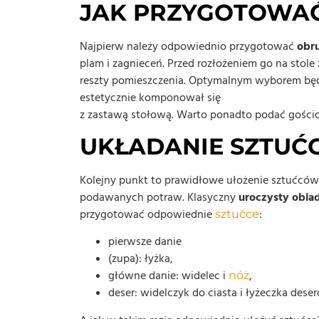
JAK PRZYGOTOWAĆ
Najpierw należy odpowiednio przygotować
obr
plam i zagnieceń. Przed rozłożeniem go na stole
reszty pomieszczenia. Optymalnym wyborem będzie
estetycznie komponował się
z zastawą stołową. Warto ponadto podać gościo
UKŁADANIE SZTUĆ
Kolejny punkt to prawidłowe ułożenie sztućców.
podawanych potraw. Klasyczny
uroczysty
obia
przygotować odpowiednie
:
sztućce
pierwsze danie
(zupa): łyżka,
główne danie: widelec i
,
nóż
deser: widelczyk do ciasta i łyżeczka dese