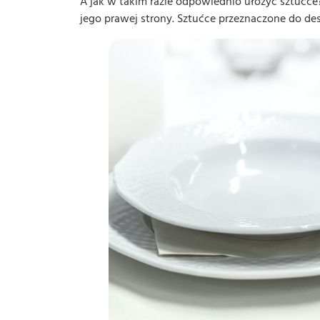
A jak w takim razie odpowiednio ułożyć sztućce? 
jego prawej strony. Sztućce przeznaczone do dese