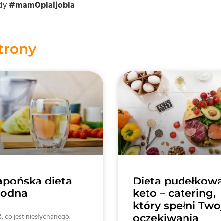
ody
#mamOplaijobla
strony
apońska dieta
Dieta pudełkow
odna
keto – catering,
który spełni Two
, co jest niesłychanego.
oczekiwania