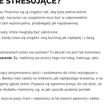
E STRESUJĄCE?
u. Powinno się ją urządzić tak, aby była jednocześnie
rzęt, naczynie czy urządzenie musi być w odpowiednio
e tam wykonujemy, przebiegały jak najsprawniej.
tuały, które mogłyby być zakłócone
żdy stara się urządzić swą kuchnię jak najlepiej i z dużą
otowanych przez nas potraw? Tu akurat nie jest tak kolorowo,
 pewnie
. Ba, niektórzy po prostu tego nie lubią, traktując jako
yszący przyjmowaniu gości i podawaniu do stołu występuje u
. Bardzo nam zależy na zrobieniu jak najlepszego wrażenia, a na
emy gęsiej skórki. Pojawia się ogromna presja, bo nie dość, że
w dodatku martwimy się, w jaki sposób podamy posiłek.
Jeszcze parę chwil i nabierzesz w tej kwestii pewności siebie.