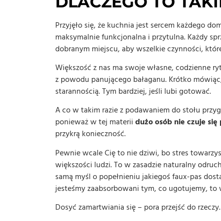
DLACZEGO TO TAKI
Przyjęło się, że kuchnia jest sercem każdego dom
maksymalnie funkcjonalna i przytulna. Każdy sp
dobranym miejscu, aby wszelkie czynności, któr
Większość z nas ma swoje własne, codzienne ry
z powodu panującego bałaganu. Krótko mówiąc, ka
starannością. Tym bardziej, jeśli lubi gotować.
A co w takim razie z podawaniem do stołu przyg
ponieważ w tej materii
dużo osób nie czuje się
przykrą konieczność.
Pewnie wcale Cię to nie dziwi, bo stres towarz
większości ludzi. To w zasadzie naturalny odruch
samą myśl o popełnieniu jakiegoś faux-pas dostaj
jesteśmy zaabsorbowani tym, co ugotujemy, to 
Dosyć zamartwiania się – pora przejść do rzeczy. 