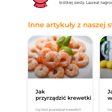
krótkiej siesty. Laureat nagr
Inne artykuły z naszej 
Jak
J
przyrządzić krewetki
w
Czy ktoś powiedział krewetki?!
Coś