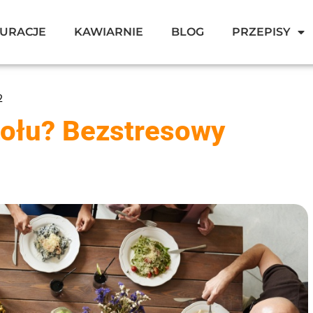
URACJE
KAWIARNIE
BLOG
PRZEPISY
2
tołu? Bezstresowy