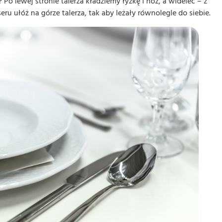
Po lewej stronie talerza kładziemy łyżkę i nóż, a widelec – z
ru ułóż na górze talerza, tak aby leżały równolegle do siebie.