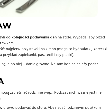
AW
zyli do
kolejności podawania dań
na stole. Wypada, aby przed
stawkami.
: najpierw przystawki na zimno (mogą to być sałatki, koreczki
a przykład zapiekanki, paszteciki czy placki).
zupę, a po niej – danie główne. Na sam koniec należy podać
A
mogą zacieśniać rodzinne więzi. Podczas nich ważne jest nie
.
rawidłowo podawać do stołu. Aby nadać rodzinnym posiłkom