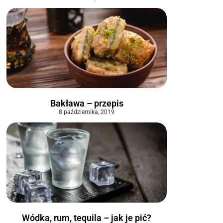
Bakława – przepis
8 października, 2019
Wódka, rum, tequila – jak je pić?