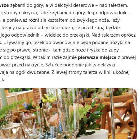
wsze
zębami do góry, a widelczyki deserowe – nad talerzem.
wej strony nakrycia, także zębami do góry. Jego odpowiednik –
ej, a ponieważ różni się kształtem od zwykłego noża, leży
leżący na prawo od łyżki oznacza, że przed zupą będzie
ę jego odpowiednik – widelec do przekąski. Nad talerzem oprócz
yk. Używamy go, jeżeli do owoców nie będą podane nożyki na
się po prawej stronie – tam gdzie noże i łyżka do zupy –
 do przekąski. W takim razie zajmie
pierwsze miejsce
z prawej
wać przed nakrycie. Sztućce podobnie jak widelczyki
ją na ogół dwuzębne. Z lewej strony talerza w linii ukośnej
ła.