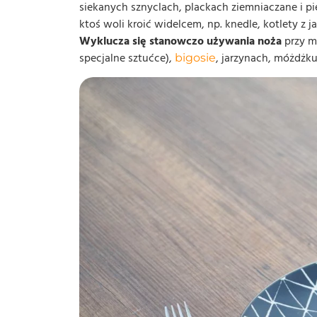
siekanych sznyclach, plackach ziemniaczane i pier
ktoś woli kroić widelcem, np. knedle, kotlety z j
Wyklucza się stanowczo używania noża
przy ma
specjalne sztućce),
, jarzynach, móżdżku
bigosie