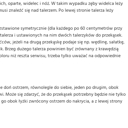
nich, oparte, widelec i nóż. W takim wypadku zęby widelca leży
si znaleźć się nad talerzem. Po lewej stronie talerza leży
zstawione symetrycznie (dla każdego po 60 centymetrów przy
go talerza i ustawionych na nim dwóch talerzyków do przekąsek.
ców, jeżeli na drugą przekąskę podaje się np. wędlinę, sałatkę,
zpik. Brzeg dużego talerza powinien być zrównany z krawędzią
oloru niż reszta serwisu, trzeba tylko uważać na odpowiednie
ne doń ostrzem, równolegle do siebie, jeden po drugim, obok
. Może się zdarzyć, że do przekąsek potrzebny będzie nie tylko
ię go obok łyżki zwrócony ostrzem do nakrycia, a z lewej strony