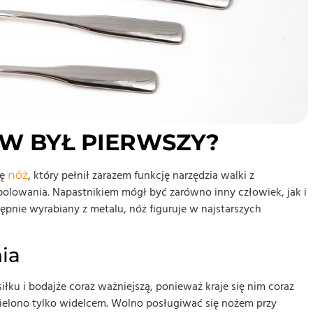
W BYŁ PIERWSZY?
ię
, który pełnił zarazem funkcję narzędzia walki z
nóż
polowania. Napastnikiem mógł być zarówno inny człowiek, jak i
ępnie wyrabiany z metalu, nóż figuruje w najstarszych
nia
łku i bodajże coraz ważniejszą, ponieważ kraje się nim coraz
dzielono tylko widelcem. Wolno posługiwać się nożem przy