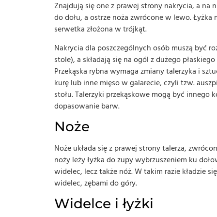
Znajdują się one z prawej strony nakrycia, a na 
do dołu, a ostrze noża zwrócone w lewo. Łyżka mu
serwetka złożona w trójkąt.
Nakrycia dla poszczególnych osób muszą być ro
stole), a składają się na ogól z dużego płaskie
Przekąska rybna wymaga zmiany talerzyka i sztuć
kurę lub inne mięso w galarecie, czyli tzw. aus
stołu. Talerzyki przekąskowe mogą być innego k
dopasowanie barw.
Noże
Noże układa się z prawej strony talerza, zwróco
noży leży łyżka do zupy wybrzuszeniem ku dołowi
widelec, lecz także nóż. W takim razie kładzie s
widelec, zębami do góry.
Widelce i łyżki