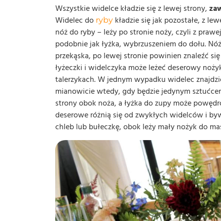
Wszystkie widelce kładzie się z lewej strony,
za
Widelec do
kładzie się jak pozostałe, z le
ryby
nóż do ryby – leży po stronie noży, czyli z praw
podobnie jak łyżka, wybrzuszeniem do dołu. Nóż 
przekąska, po lewej stronie powinien znaleźć si
łyżeczki i widelczyka może leżeć deserowy noż
talerzykach. W jednym wypadku widelec znajdzie 
mianowicie wtedy, gdy będzie jedynym sztućcem
strony obok noża, a łyżka do zupy może powędro
deserowe różnią się od zwykłych widelców i bywa
chleb lub bułeczkę, obok leży mały nożyk do mas