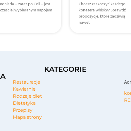
oniada – zaraz po Coli – jest
Chcesz zaskoczyć każdego
jczęściej wybieranym napojem
konesera whisky? Sprawdź
propozycje, które zadziwią
nawet
KATEGORIE
CA
Adr
Restauracje
Kawiarnie
ko
Rodzaje diet
RE
Dietetyka
Przepisy
Mapa strony