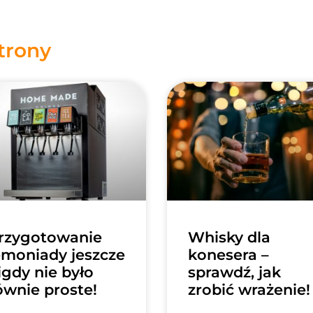
strony
rzygotowanie
Whisky dla
emoniady jeszcze
konesera –
igdy nie było
sprawdź, jak
ównie proste!
zrobić wrażenie!