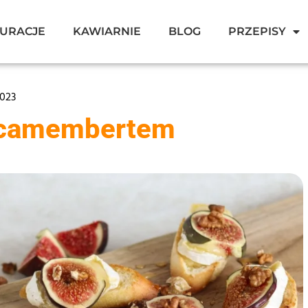
URACJE
KAWIARNIE
BLOG
PRZEPISY
2023
i camembertem