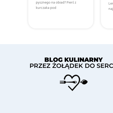
pysznego na obiad? Pierś z
Lem
kurczaka pod
na
BLOG KULINARNY
PRZEZ ŻOŁĄDEK DO SER