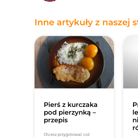
Inne artykuły z naszej 
Pierś z kurczaka
P
pod pierzynką –
l
przepis
n
r
Chcesz przygotować coś