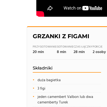
GRZANKI Z FIGAMI
PRZYGOTOWANIE
GOTOWANIE
CZAS ŁĄCZNY
PORCJE
20 min
8 min
28 min
2 osoby
Składniki
duża bagietka
3 figi
jeden camembert Valbon lub dwa
camemberty Turek