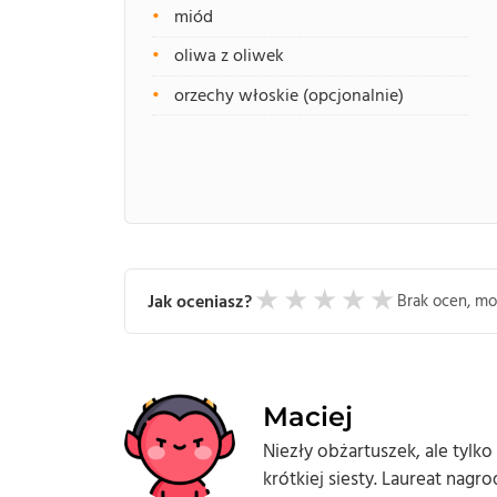
miód
oliwa z oliwek
orzechy włoskie (opcjonalnie)
★
★
★
★
★
Jak oceniasz?
Brak ocen, mo
Maciej
Niezły obżartuszek, ale tylk
krótkiej siesty. Laureat nagr