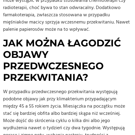
może wystąpić w przypadku stosowania chemioterapii czy
radioterapii, choć bywa to stan odwracalny. Dodatkowo
farmakoterapia, zwłaszcza stosowana w przypadku
mięśniaków macicy sprzyja wczesnemu przekwitaniu. Nawet
palenie papierosów może na to wpływać.
JAK MOŻNA ŁAGODZIĆ
OBJAWY
PRZEDWCZESNEGO
PRZEKWITANIA?
W przypadku przedwczesnego przekwitania występują
podobne objawy jak przy klimakterium przypadającym
między 45 a 55 rokiem życia. Miesiączka na początku może
stać się bardziej obfita albo bardziej skąpa niż wcześniej.
Może dojść do skrócenia cyklu o kilka dni albo jego
wydłużenia nawet o tydzień czy dwa tygodnie. Występują
gorące i zimne poty, wahania nastroju, trudności z