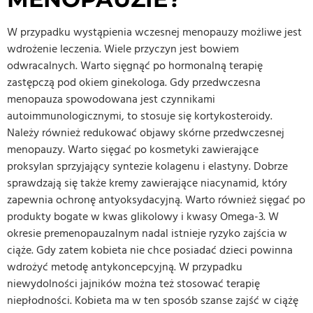
W przypadku wystąpienia wczesnej menopauzy możliwe jest
wdrożenie leczenia. Wiele przyczyn jest bowiem
odwracalnych. Warto sięgnąć po hormonalną terapię
zastępczą pod okiem ginekologa. Gdy przedwczesna
menopauza spowodowana jest czynnikami
autoimmunologicznymi, to stosuje się kortykosteroidy.
Należy również redukować objawy skórne przedwczesnej
menopauzy. Warto sięgać po kosmetyki zawierające
proksylan sprzyjający syntezie kolagenu i elastyny. Dobrze
sprawdzają się także kremy zawierające niacynamid, który
zapewnia ochronę antyoksydacyjną. Warto również sięgać po
produkty bogate w kwas glikolowy i kwasy Omega-3. W
okresie premenopauzalnym nadal istnieje ryzyko zajścia w
ciąże. Gdy zatem kobieta nie chce posiadać dzieci powinna
wdrożyć metodę antykoncepcyjną. W przypadku
niewydolności jajników można też stosować terapię
niepłodności. Kobieta ma w ten sposób szanse zajść w ciążę