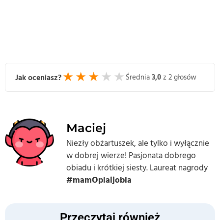
★
★
★
★
★
Jak oceniasz?
Średnia
3,0
z 2 głosów
Maciej
Niezły obżartuszek, ale tylko i wyłącznie
w dobrej wierze! Pasjonata dobrego
obiadu i krótkiej siesty. Laureat nagrody
#mamOplaijobla
Przeczytaj również