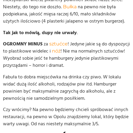
Niestety, do tego nie doszło.
na pewno nie była
Bułka
podpiekana, jakość mięsa raczej 6/10, mało składników
użytych ilościowo (4 plasterki jalapeno w ostrym burgerze).
Tak jak to mówią, dupy nie urwały
.
OGROMNY MINUS
za
! Jedyne jakie są do dyspozycji
sztućce
to plastikowe widelec i
! Nie ma normalnych sztućców!
nóż
Wyobraź sobie jeść te hamburgery jedynie plastikowymi
przyrządami – horror i dramat.
Fabuła to dobra miejscówka na drinka czy piwo. W lokalu
widać dużą ilość alkoholi, rodzajów piw itd. Hamburger
powinien być maksymalnie zagrychą do alkoholu, ale z
pewnością nie samodzielnym posiłkiem.
Czy wrócimy? Na pewno będziemy chcieli spróbować innych
restauracji, na pewno w Opolu znajdziemy lokal, który będzie
warty uwagi. Od nas niestety maksymalnie 3/5.