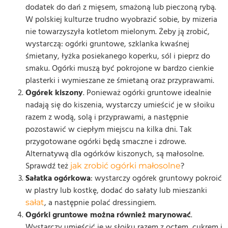
dodatek do dań z mięsem, smażoną lub pieczoną rybą.
W polskiej kulturze trudno wyobrazić sobie, by mizeria
nie towarzyszyła kotletom mielonym. Żeby ją zrobić,
wystarczą: ogórki gruntowe, szklanka kwaśnej
śmietany, łyżka posiekanego koperku, sól i pieprz do
smaku. Ogórki muszą być pokrojone w bardzo cienkie
plasterki i wymieszane ze śmietaną oraz przyprawami.
Ogórek kiszony
. Ponieważ ogórki gruntowe idealnie
nadają się do kiszenia, wystarczy umieścić je w słoiku
razem z wodą, solą i przyprawami, a następnie
pozostawić w ciepłym miejscu na kilka dni. Tak
przygotowane ogórki będą smaczne i zdrowe.
Alternatywą dla ogórków kiszonych, są małosolne.
Sprawdź też
?
jak zrobić ogórki małosolne
Sałatka ogórkowa
: wystarczy ogórek gruntowy pokroić
w plastry lub kostkę, dodać do sałaty lub mieszanki
, a następnie polać dressingiem.
sałat
Ogórki gruntowe można również marynować
.
Wystarczy umieścić je w słoiku razem z octem, cukrem i