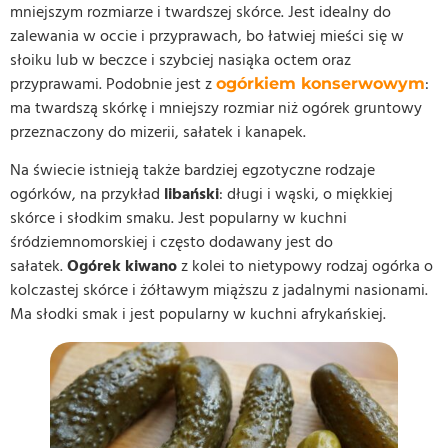
mniejszym rozmiarze i twardszej skórce. Jest idealny do
zalewania w occie i przyprawach, bo łatwiej mieści się w
słoiku lub w beczce i szybciej nasiąka octem oraz
przyprawami. Podobnie jest z
:
ogórkiem konserwowym
ma twardszą skórkę i mniejszy rozmiar niż ogórek gruntowy
przeznaczony do mizerii, sałatek i kanapek.
Na świecie istnieją także bardziej egzotyczne rodzaje
ogórków, na przykład
libański
: długi i wąski, o miękkiej
skórce i słodkim smaku. Jest popularny w kuchni
śródziemnomorskiej i często dodawany jest do
sałatek.
Ogórek kiwano
z kolei to nietypowy rodzaj ogórka o
kolczastej skórce i żółtawym miąższu z jadalnymi nasionami.
Ma słodki smak i jest popularny w kuchni afrykańskiej.